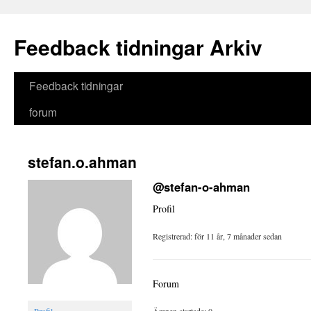
Feedback tidningar Arkiv
Hoppa
Feedback tidningar
till
forum
innehåll
stefan.o.ahman
@stefan-o-ahman
Profil
Registrerad: för 11 år, 7 månader sedan
Forum